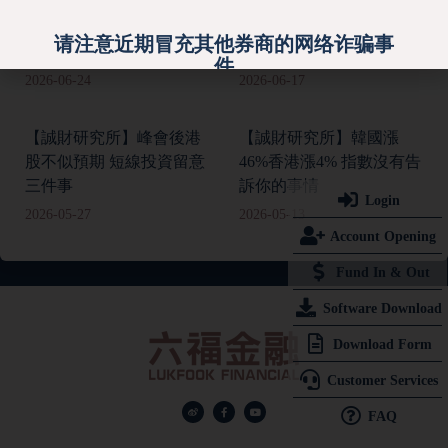
【誠財研究所】港股疲弱
【誠財研究所】宏觀數據
的三大主因 逆市中尋找投
及港股疲弱 資金聚集在哪
请注意近期冒充其他券商的网络诈骗事
資機會
裡
件
2026-06-24
2026-06-17
敬请留意，近期香港出现诈骗短讯，假冒其他香港
券商名义，声称收件人需更新帐户资料，否则帐户
【誠財研究所】峰會後港
【誠財研究所】韓國漲
将被冻结。有关连结会导向伪冒网站，诱导输入帐
股不似預期 短線投資留意
46%香港漲4% 指數沒有告
号丶密码等敏感资料，导致帐户被非法盗用并造成
三件事
訴你的事情
Login
财务损失。本公司特此提醒阁下提高警觉，保障帐
2026-05-27
2026-05-13
户安全，请注意以下事项：
Account Opening
1. 本公司不會要求客戶透過超連結提供個人敏感資
Fund In & Out
料，包括登入資料及一次性密碼。
Software Download
2. 客戶不應向任何未經核實的網站披露其帳戶登入
資料，即使這些網站看似真實。
Download Form
3. 请勿点击任何来历不明的短讯或电邮连结。
Customer Services
4. 在输入个人资料前，务必确认网站为
本公司官方
平台
.
FAQ
5. 如有任何疑问，请透过本公司官网
(