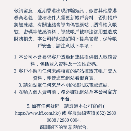
敬請留意，近期香港出現詐騙短訊，假冒其他香港
券商名義，聲稱收件人需更新帳戶資料，否則帳戶
將被凍結。有關連結會導向偽冒網站，誘導輸入帳
Next
Previous
號、密碼等敏感資料，導致帳戶被非法盜用並造成
2024年6月28日-六福金融環球市場概況
2024年7月3日-六福金融環球市場概況
財務損失。本公司特此提醒閣下提高警覺，保障帳
戶安全，請注意以下事項：
1. 本公司不會要求客戶透過超連結提供個人敏感資
Share to:
料，包括登入資料及一次性密碼。
2. 客戶不應向任何未經核實的網站披露其帳戶登入
其他報告
資料，即使這些網站看似真實。
3. 請勿點擊任何來歷不明的短訊或電郵連結。
4. 在輸入個人資料前，務必確認網站為
本公司官方
【誠財研究所】外圍高位
【誠財研究所】港股能否
平台
.
波動下 恒科價值顯現
反彈變反轉 近期三大關鍵
5. 如有任何疑問，請透過本公司官網
(
催化劑
2026-07-29
https://www.lff.com.hk/
)
或 客服熱線查證(852) 2980
2026-07-22
0888 / 2980 0804。
感謝閣下的留意與配合。