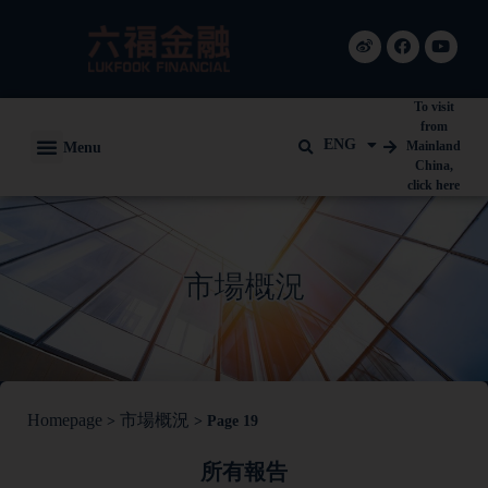
To visit
from
ENG
Menu
Mainland
China,
click here
市場概況
Homepage
市場概況
>
>
Page 19
所有報告