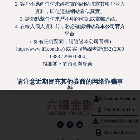
2. 客戶不應向任何未經核實的網站披露其帳戶登入
27
28
29
30
31
32
33
34
資料，即使這些網站看似真實。
35
36
37
38
39
40
41
42
43
3. 請勿點擊任何來歷不明的短訊或電郵連結。
44
45
46
47
48
49
50
51
4. 在輸入個人資料前，務必確認網站為
本公司官方
52
53
54
55
56
57
58
59
60
平台
.
61
62
63
64
65
66
67
68
5. 如有任何疑問，請透過本公司官網
(
69
70
71
72
73
74
75
76
77
https://www.lff.com.hk/
)
或 客服熱線查證(852) 2980
78
79
80
81
82
83
84
85
0888 / 2980 0804。
86
87
88
89
90
91
92
93
94
感謝閣下的留意與配合。
95
96
97
98
99
100
下一頁 »
请注意近期冒充其他券商的网络诈骗事
Login
件
Account Opening
敬请留意，近期香港出现诈骗短讯，假冒其他香港
券商名义，声称收件人需更新帐户资料，否则帐户
Fund In & Out
将被冻结。有关连结会导向伪冒网站，诱导输入帐
Software Download
号丶密码等敏感资料，导致帐户被非法盗用并造成
财务损失。本公司特此提醒阁下提高警觉，保障帐
Download Form
户安全，请注意以下事项：