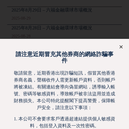
2025年8月29日 – 六福金融環球市場概況
2025-08-29
2025年8月28日 – 六福金融環球市場概況
2025-08-28
【誠財研究所】港股吸引長線基金 2025恆指目標
28,000點
請注意近期冒充其他券商的網絡詐騙事
件
2025-08-27
2025年8月27日 – 六福金融環球市場概況
敬請留意，近期香港出現詐騙短訊，假冒其他香港
2025-08-27
券商名義，聲稱收件人需更新帳戶資料，否則帳戶
將被凍結。有關連結會導向偽冒網站，誘導輸入帳
2025年8月26日 – 六福金融環球市場概況
號、密碼等敏感資料，導致帳戶被非法盜用並造成
2025-08-26
財務損失。本公司特此提醒閣下提高警覺，保障帳
戶安全，請注意以下事項：
« 前一頁
1
2
3
4
5
6
7
8
1. 本公司不會要求客戶透過超連結提供個人敏感資
9
10
11
12
13
14
15
16
17
料，包括登入資料及一次性密碼。
18
20
21
22
23
24
25
26
19