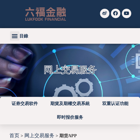
目錄
主页
关于我们
证券
期货及期权
财富管理
资产管理
收费
联络我们
网上交易服务
证劵交易软件
期貨及期權交易系統
双重认证功能
即时报价服务
首页
网上交易服务
>
>
期货APP