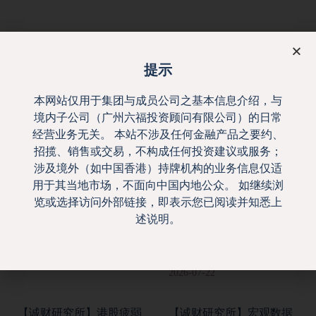
下一则
前一則
提示
2025年7月8日 － 六福金融环球市场概况
2025年7月10日 － 六福金融环球市场概况
本网站仅用于集团与成员公司之基本信息介绍，与
境内子公司（广州六福投资顾问有限公司）的日常
经营业务无关。 本站不涉及任何金融产品之要约、
分享:
招揽、销售或交易，不构成任何投资建议或服务；
涉及境外（如中国香港）持牌机构的业务信息仅适
其他报告
用于其当地市场，不面向中国内地公众。 如继续浏
览或选择访问外部链接，即表示您已阅读并知悉上
【诚财研究所】外围高位
【誠財研究所】港股能否
述说明。
波动下 恒科价值显现
反彈變反轉 近期三大關鍵
催化劑
2026-07-29
2026-07-22
【诚财研究所】港股疲弱
【诚财研究所】宏观数据